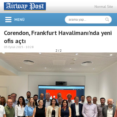
Normal Site
MENÜ
Corendon, Frankfurt Havalimanı’nda yeni
ofis açtı
03 Eylül 2025 -
10:28
2 / 2