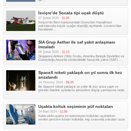
du ...
İsviçre’de Socata tipi uçak düştü
07 Şubat 2025 -
11:25
İsviçre’nin Bern kantonundaki Grenchen Havalimanı
yakınlarında küçük uçağın düştüğü açıklandı. Locarno’dan
havalanan ...
SIA Grup Aether ile saf yakıt anlaşması
imzaladı
06 Şubat 2025 -
11:13
Singapore Airlines (SIA) Grubu, Amerika Birleşik Devletleri ve
Güneydoğu Asya’da sürdürülebilir havacılık yakıtı (SAF) ...
SpaceX roketi yaklaşık on yıl sonra ilk kez
arızalandı
14 Temmuz 2024 -
09:25
Bir SpaceX roketi yaklaşık on yıldır ilk kez arıza yaptı ve
şirketin Starlink uydularını atmosfere düşüp yanmasına nede
...
Uçakta koltuk seçiminin püf noktaları
24 Mart 2024 -
11:05
Kabin ekibi uçakta en istenmeyen koltukları açıklarken
sevilen pencere kenarı koltuklar, iniş sırasında yolcuları uzun
...