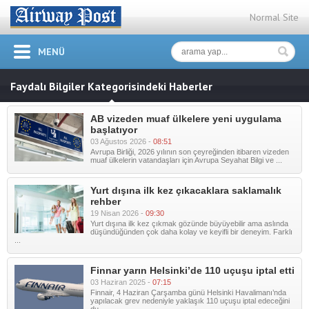
Normal Site
MENÜ
Faydalı Bilgiler Kategorisindeki Haberler
AB vizeden muaf ülkelere yeni uygulama
başlatıyor
03 Ağustos 2026 -
08:51
Avrupa Birliği, 2026 yılının son çeyreğinden itibaren vizeden
muaf ülkelerin vatandaşları için Avrupa Seyahat Bilgi ve ...
Yurt dışına ilk kez çıkacaklara saklamalık
rehber
19 Nisan 2026 -
09:30
Yurt dışına ilk kez çıkmak gözünde büyüyebilir ama aslında
düşündüğünden çok daha kolay ve keyifli bir deneyim. Farklı
...
Finnar yarın Helsinki’de 110 uçuşu iptal etti
03 Haziran 2025 -
07:15
Finnair, 4 Haziran Çarşamba günü Helsinki Havalimanı’nda
yapılacak grev nedeniyle yaklaşık 110 uçuşu iptal edeceğini