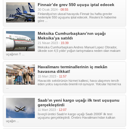
Finnair’de grev 550 uçuşu iptal edecek
30 Ocak 2024 -
08:55
Finlandiya’nın ulusal havayolu Finnair bu hafta grevler
nedeniyle 550 uçuşunu iptal edecek. Reuters’in haberine
göre ...
Meksika Cumhurbaşkanı’nın uçağı
Meksika’ya satıldı
21 Nisan 2023 -
15:39
Meksika Cumhurbaşkanı Andres Manuel Lopez Obrador,
ülkede son 4,5 yıldır yoğun tartışmalara neden olan makam
uçağının T ...
Havalimanı terminallerinin iç mekân
havasına dikkat!
15 Mart 2023 -
11:57
Havacılık sektörünün hizmet kalitesi, hava ulaşımını tercih
eden yolcu sayısında önemli rol oynuyor. Yolcular hizmet ka
...
Saab’ın yeni kargo uçağı ilk test uçuşunu
gerçekleştirdi
11 Mart 2023 -
12:07
İsveçli üretici Saab’ın kargo uçağı Saab 2000F ilk test
uçuşunu gerçekleştirdi. Örebro Havalimanı’ndan kalkan
uçağın ...