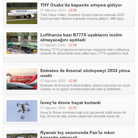
THY Osaka’da kapasite artışına gidiyor
07 Ağustos 2026 -
13:00
Türk Hava Yolları, İstanbul–Osaka Kansai hattında 2026
Eylül ayından itibaren kapasite artışına gidiyor. Milli taşıy ...
Lufthansa bazı B777X uçaklarını teslim
almayacağını açıkladı
07 Ağustos 2026 -
12:59
Boeing 777X programının lansman müşterisi olan Lufthansa,
üretimin ilk döneminde imal edilen bazı 777X uçaklarını tesli
...
Emirates ile Arsenal sözleşmeyi 2033 yılına
uzattı
07 Ağustos 2026 -
12:58
Emirates ile Arsenal Futbol Kulübü, dünya sporunun en uzun
soluklu ve en güçlü örneklerinden biri olan iş birliklerini ...
İsveç’te drone hayat kurtardı
07 Ağustos 2026 -
12:53
İsveç’in Boras kentinde kalp krizi geçirerek kalbi duran bir
kişi, drone ile olay yerine ulaştırılan otomatik harici de ...
Ryanair kış sezonunda Fas’ta rekor
kapasite artıracak