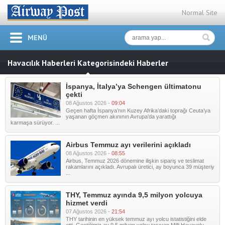
Normal Site
MENÜ
Havacılık Haberleri Kategorisindeki Haberler
İspanya, İtalya’ya Schengen ültimatonu
çekti
08 Ağustos 2026 -
09:04
Geçen hafta İspanya’nın Kuzey Afrika’daki toprağı Ceuta’ya
yaşanan göçmen akınının Avrupa’da yarattığı
karmaşa sürüyor. ...
Airbus Temmuz ayı verilerini açıkladı
08 Ağustos 2026 -
08:55
Airbus, Temmuz 2026 dönemine ilişkin sipariş ve teslimat
rakamlarını açıkladı. Avrupalı üretici, ay boyunca 39 müşteriy
...
THY, Temmuz ayında 9,5 milyon yolcuya
hizmet verdi
07 Ağustos 2026 -
21:54
THY tarihinin en yüksek temmuz ayı yolcu istatistiğini elde