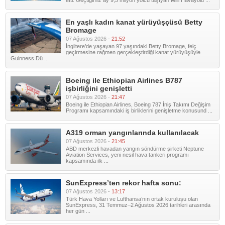
etti. Geçtiğimiz ay 9,5 milyon yolcu taşıyan Milli Havayolu ...
En yaşlı kadın kanat yürüyüşçüsü Betty
Bromage
07 Ağustos 2026 -
21:52
İngiltere’de yaşayan 97 yaşındaki Betty Bromage, felç
geçirmesine rağmen gerçekleştirdiği kanat yürüyüşüyle
Guinness Dü ...
Boeing ile Ethiopian Airlines B787
işbirliğini genişletti
07 Ağustos 2026 -
21:47
Boeing ile Ethiopian Airlines, Boeing 787 İniş Takımı Değişim
Programı kapsamındaki iş birliklerini genişletme konusund ...
A319 orman yangınlarında kullanılacak
07 Ağustos 2026 -
21:45
ABD merkezli havadan yangın söndürme şirketi Neptune
Aviation Services, yeni nesil hava tankeri programı
kapsamında ilk ...
SunExpress’ten rekor hafta sonu:
07 Ağustos 2026 -
13:17
Türk Hava Yolları ve Lufthansa’nın ortak kuruluşu olan
SunExpress, 31 Temmuz–2 Ağustos 2026 tarihleri arasında
her gün ...