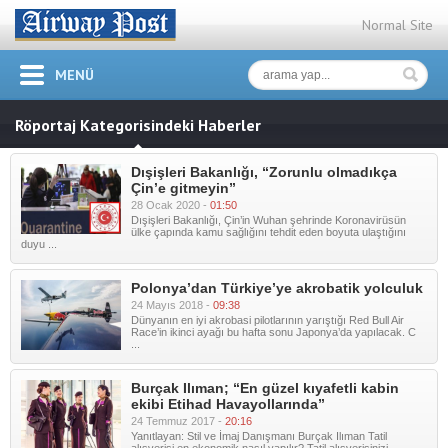
Normal Site
MENÜ
Röportaj Kategorisindeki Haberler
Dışişleri Bakanlığı, “Zorunlu olmadıkça
Çin’e gitmeyin”
28 Ocak 2020 -
01:50
Dışişleri Bakanlığı, Çin’in Wuhan şehrinde Koronavirüsün
ülke çapında kamu sağlığını tehdit eden boyuta ulaştığını
duyu ...
Polonya’dan Türkiye’ye akrobatik yolculuk
24 Mayıs 2018 -
09:38
Dünyanın en iyi akrobasi pilotlarının yarıştığı Red Bull Air
Race’in ikinci ayağı bu hafta sonu Japonya’da yapılacak. C
...
Burçak Ilıman; “En güzel kıyafetli kabin
ekibi Etihad Havayollarında”
24 Temmuz 2017 -
20:16
Yanıtlayan: Stil ve İmaj Danışmanı Burçak Ilıman Tatil