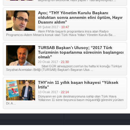
alışverişi en ekonomik nasıl yapılır? Tatil alışverişinizi ...
Aycı; “THY Yönetim Kurulu Başkanı
olduktan sonra annemin elini öptüm, Hayır
Duasını aldım”
08 Şubat 2017 -
10:47
Alem FM’de başarılı programlara imza atan Radyo
Programcısı Adem Metan’a konuk olan Türk Hava Yolları Yönetim Kurulu Ba ...
TURSAB Başkan’ı Ulusoy; “2017 Türk
Turizminin toparlanma sürecinin başlangıcı
olmalı”
20 Ocak 2017 -
21:30
Sibel GÜR airwaypost.com'un bu hafta ki konuğu Türkiye
Seyahat Acentaları Birliği (TURSAB) Başkan'ı Başaran Ulus ...
THY’nin 11 yıllık başarı hikayesi “Yüksek
İrtifa”
13 Ocak 2017 -
22:14
Dünyanın en çok destinasyonuna sahip olan Türk Hava
Yollarının 11 sene boyunca basın müşavirliği görevini yürüten
Dr. A ...