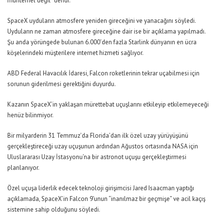
muhtemel değil” dendi.
SpaceX uyduların atmosfere yeniden gireceğini ve yanacağını söyledi.
Uyduların ne zaman atmosfere gireceğine dair ise bir açıklama yapılmadı.
Şu anda yörüngede bulunan 6.000’den fazla Starlink dünyanın en ücra
köşelerindeki müşterilere internet hizmeti sağlıyor.
ABD Federal Havacılık İdaresi, Falcon roketlerinin tekrar uçabilmesi için
sorunun giderilmesi gerektiğini duyurdu.
Kazanın SpaceX’in yaklaşan mürettebat uçuşlarını etkileyip etkilemeyeceği
henüz bilinmiyor.
Bir milyarderin 31 Temmuz’da Florida’dan ilk özel uzay yürüyüşünü
gerçekleştireceği uzay uçuşunun ardından Ağustos ortasında NASA için
Uluslararası Uzay İstasyonu’na bir astronot uçuşu gerçekleştirmesi
planlanıyor.
Özel uçuşa liderlik edecek teknoloji girişimcisi Jared Isaacman yaptığı
açıklamada, SpaceX’in Falcon 9’unun “inanılmaz bir geçmişe” ve acil kaçış
sistemine sahip olduğunu söyledi.