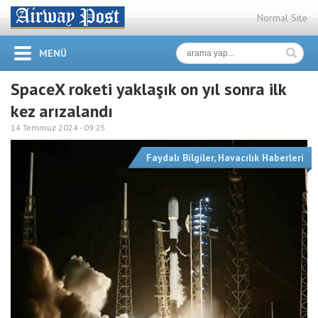
Normal Site
MENÜ
SpaceX roketi yaklaşık on yıl sonra ilk
kez arızalandı
14 Temmuz 2024 -
09:25
Faydalı Bilgiler
,
Havacılık Haberleri