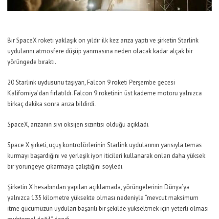
Bir SpaceX roketi yaklaşık on yıldır ilk kez arıza yaptı ve şirketin Starlink
uydularını atmosfere düşüp yanmasına neden olacak kadar alçak bir
yörüngede bıraktı.
20 Starlink uydusunu taşıyan, Falcon 9 roketi Perşembe gecesi
Kaliforniya’dan fırlatıldı. Falcon 9 roketinin üst kademe motoru yalnızca
birkaç dakika sonra arıza bildirdi.
SpaceX, arızanın sıvı oksijen sızıntısı olduğu açıkladı.
Space X şirketi, uçuş kontrolörlerinin Starlink uydularının yarısıyla temas
kurmayı başardığını ve yerleşik iyon iticileri kullanarak onları daha yüksek
bir yörüngeye çıkarmaya çalıştığını söyledi.
Şirketin X hesabından yapılan açıklamada, yörüngelerinin Dünya’ya
yalnızca 135 kilometre yüksekte olması nedeniyle “mevcut maksimum
itme gücümüzün uyduları başarılı bir şekilde yükseltmek için yeterli olması