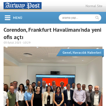
Normal Site
MENÜ
Corendon, Frankfurt Havalimanı’nda yeni
ofis açtı
03 Eylül 2025 -
10:29
Genel
,
Havacılık Haberleri