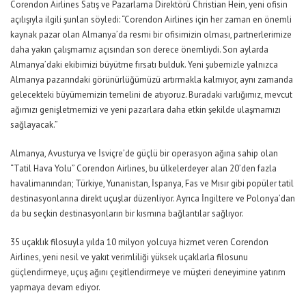
Corendon Airlines Satış ve Pazarlama Direktörü Christian Hein,
yeni ofisin
açılış
ıy
la ilgili şunları söyledi:
“Corendon Airlines için her zaman en önemli
kaynak pazar olan Almanya’da resmi bir ofisimizin olması
,
partnerlerimize
daha yakın
çalışmamız açısından
son derece önemli
ydi
. Son aylarda
Almanya’daki ekibimizi büyütme fırsatı bulduk. Yeni şubemizle yalnızca
Almanya pazarındaki görünürlüğümüzü artırmakla kalmıyor, aynı zamanda
gelecekteki büyümemizin temelini de atıyoruz. Buradaki varlığımız, mevcut
ağımızı genişletmemizi ve yeni pazarlara daha etkin şekilde ulaşmamızı
sağlayacak.”
Almanya, Avusturya ve İsviçre’de güçlü bir operasyon ağına sahip olan
“
Tatil
H
ava
Y
olu
”
Corendon Airlines, bu ülkelerde
yer alan
20’den fazla
havalimanından; Türkiye, Yunanistan, İspanya, Fas ve Mısır gibi popüler tatil
destinasyonlarına direkt uçuşlar
düzenliyor
. Ayrıca İngiltere ve Polonya’dan
da bu seçkin destinasyonların bir kısmına bağlantılar sağlıyor.
35 uçaklık filosuyla yılda 10 milyon yolcuya hizmet veren Corendon
Airlines, yeni nesil ve yakıt verimliliği yüksek uçaklarla filosunu
güçlendirmeye, uçuş ağını çeşitlendirmeye ve müşteri deneyimine yatırım
yapmaya devam ediyor.