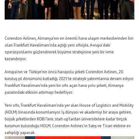
Corendon Airlines, Almanya’nın en önemli hava ulaşım merkezlerinden biri
olan Frankfurt Havalimanı’nda açtığı yeni ofisiyle, Avrupa’daki
operasyonlarını güçlendirerek büyüme stratejisine yeni bir ivme
kazandırıyor.
Avrupa
’nın
ve Türkiye’
nin
ön
cü
havayolu şirket
i
Corendon Airlines,
20.
kuruluş yıl dönümünü kutladığı
2025’te stratejik yatırımlarına devam ediyor.
Frankfurt Havalimanı’nda yeni
bir
ofis
aç
an hava yolu şirketi
,
Almanya
pazarındaki etkisini artırmayı hedefliyor.
Yeni ofis, Frankfurt Havalimanı’nda yer alan House of Logistics and Mobility
(HOLM) binasında konumlanıyor. İş dünyası ve akademiyi bir araya getiren,
büyük şirketlerden KOBİ’lere, start-up’lardan üniversitelere kadar birçok
kurumun bulunduğu HOLM, Corendon Airlines’ın Satış ve Ticari ekibine ev
sahipliği yapacak.