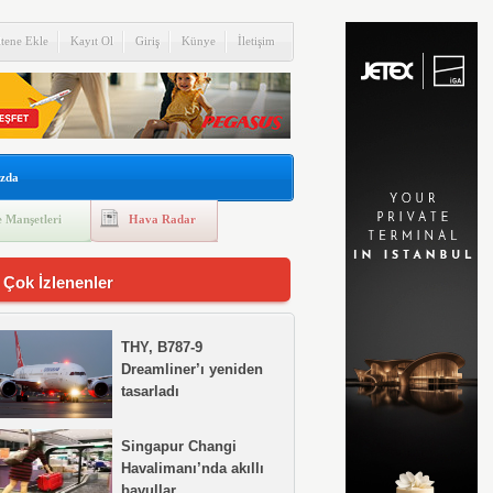
itene Ekle
Kayıt Ol
Giriş
Künye
İletişim
zda
 Manşetleri
Hava Radar
 Çok İzlenenler
THY, B787-9
Dreamliner’ı yeniden
tasarladı
Singapur Changi
Havalimanı’nda akıllı
bavullar