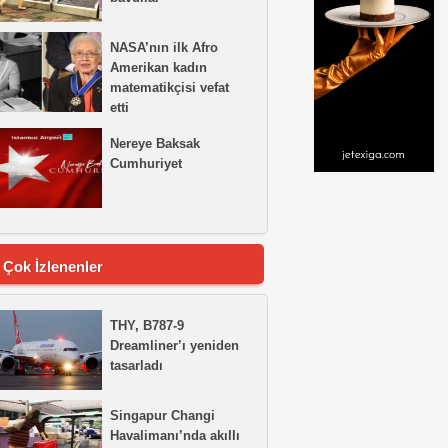
NASA’nın ilk Afro
Amerikan kadın
matematikçisi vefat
etti
Nereye Baksak
Cumhuriyet
 Çok İzlenenler
THY, B787-9
Dreamliner’ı yeniden
tasarladı
Singapur Changi
Havalimanı’nda akıllı