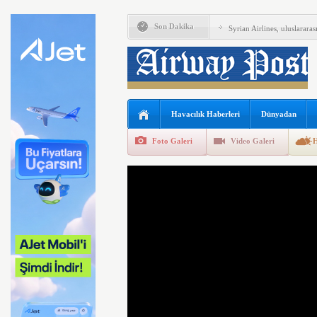
A350F’nin ilk uçuşuna haz
Son Dakika
Syrian Airlines, uluslararas
Leipzig/Halle Havalimanı’
İtalya, İspanyol’lara pasap
Kolombiya, 2adet KC-390 
Havacılık Haberleri
Dünyadan
Condor, Frankfurt-Tel Aviv
Foto Galeri
Video Galeri
H
ISG’nin terminal memurlar
Türk Hava Kuvvetleri’nin 
Freebird Berlin’de 25’nci y
Air India uçağı türbülansa 