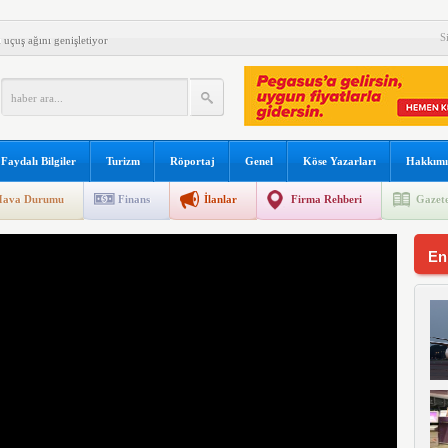
ırlanıyor
S
ı uçuş ağını genişletiyor
nda drone alarmı
ort uygulaması başlattı
alıyor
Faydalı Bilgiler
Turizm
Röportaj
Genel
Köse Yazarları
Hakkımı
 direk uçuşlara başladı
ava Durumu
Finans
İlanlar
Firma Rehberi
Gazete
ından can kurtaran hamle
ilk kadın generali; Özlem Karapınar
En
ılını kutladı
girdi 17 kişi yaralandı