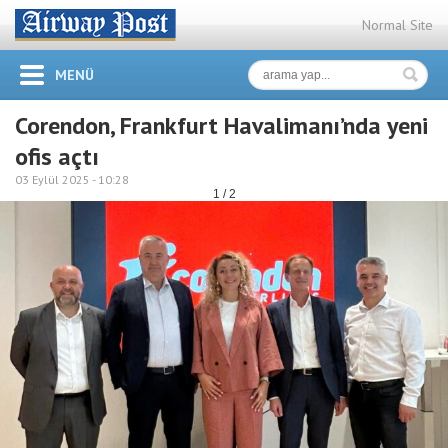
Normal Site
MENÜ
Corendon, Frankfurt Havalimanı’nda yeni
ofis açtı
03 Eylül 2025 -
10:28
1 / 2