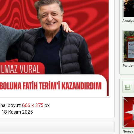
lü ve yaralılar var
Antalya
Pandem
inal boyut:
666 × 375
px
18 Kasım 2025
Nereye