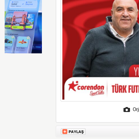
Rusya’da sahile İHA düştü ö
Orj