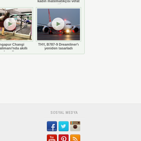
kadın matematikçisi vefat
etti
ngapur Changi
THY, B787-9 Dreamliner’ı
limanı’nda akıllı
yeniden tasarladı
bavullar
SOSYAL MEDYA