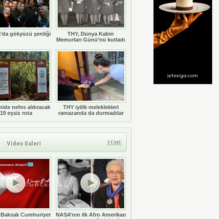
’da gökyüzü şenliği
THY, Dünya Kabin
Memurları Günü’nü kutladı
ide nefes aldıracak
THY iyilik meleklekleri
19 eşsiz rota
ramazanda da durmadılar
Video Galeri
TÜMÜ
 Baksak Cumhuriyet
NASA’nın ilk Afro Amerikan