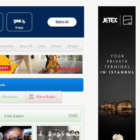
itene Ekle
Kayıt Ol
Giriş
Künye
İletişim
zda
 Manşetleri
Hava Radar
Foto Galeri
TÜMÜ