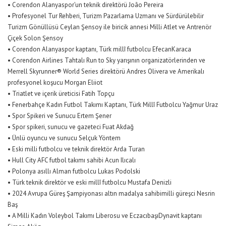
•
Corendon
Alanyaspor’un
teknik direktörü
João
Pereira
•
Profesyonel Tur Rehberi, Turizm Pazarlama Uzmanı ve Sürdürülebilir
Turizm Gönüllüsü Ceylan Şensoy ile biricik annesi Milli Atlet ve Antrenör
Çiçek Solon Şensoy
•
Corendon
Alanyaspor
kaptanı, Türk millî futbolcu
Efecan
Karaca
•
Corendon
Airlines
Tahtalı Run
to
Sky
yarışının organizatörlerinden ve
Merrell
Skyrunner
® World Series direktörü
Andres
Olivera
ve Amerikalı
profesyonel koşucu Morgan
Eliiot
•
Triatlet
ve içerik üreticisi Fatih Topçu
•
Fenerbahçe Kadın Futbol Takımı Kaptanı, Türk Millî Futbolcu Yağmur Uraz
•
Spor Spikeri ve Sunucu Ertem Şener
•
Spor spikeri, sunucu ve gazeteci Fuat Akdağ
•
Ünlü oyuncu ve sunucu Selçuk Yöntem
•
Eski milli futbolcu ve teknik direktör Arda Turan
•
Hull City AFC
futbol
takımı
sahibi
Acun Ilıcalı
•
Polonya
asıllı
Alman
futbolcu
Lukas Podolski
•
Türk
teknik
direktör
ve
eski
millî
futbolcu
Mustafa
Denizli
•
2024
Avrupa
Güreş
Şampiyonası
altın
madalya
sahibi
milli
güreşci
Nesrin
Baş
•
A Milli
Kadın
Voleybol
Takımı
Liberosu
ve
Eczacıbaşı
Dynavit
kaptanı