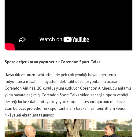
Spora
d
eğer
k
atan
y
ayın
s
erisi:
Corendon
Sport
Talks
Havacılık ve turizm sektörlerinde pek çok yeniliği hayata geçirerek
milyonlarca misafirini hayallerindeki tatil destinasyonlarına uçuran
Corendon
Airlines
, 20. kuruluş yılını kutluyor.
Corendon
Airlines
, bu anlamlı
yılda hayata geçirdiği
Corendon
Sport
Talks
video serisiyle, spora verdiği
desteği bir kez daha ortaya koyuyor. Sporun birleştirici gücünü merkeze
alan bu özel projede, Türk spor tarihine iz bırakan isimlerin ilham verici
hikâyeleri ekranlara taşınıyor.