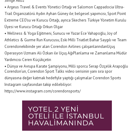
Simge Aköz
•
Argeus
Travel & Events
Yönetici
Ortağı
ve
Salomon Cappadocia Ultra-
Trail
Organizatörü
Aydın Ayhan Güney
ile
;
belgesel
yapımcısı
, Sport Point
Extreme
CEO’su
ve
Kurucu
Ortağı
,
ayrıca
Skechers Türkiye
Yönetim
Kurulu
Üyesi
ve
Kurucu
Ortağı
Orkun Olgar
•
Wellness & Yoga
Eğitmeni
,
Sunucu
ve
Yazar Ece Vahapoğlu, Joy of
Athletics & Gurme Run
Kurucusu
, Eski Milli Triatlet Bahar
Saygılı
ve
Team
Corendon
ekibinde
yer
alan
Corendon
Airlines
çalışanlarından
Uçuş
Operasyon
Uzmanı
Ali Özkan
ile
Uçuş
Ağı
Planlama
ve
Zamanlama
Müdür
Yardımcısı
Ceren
Küçükçetin
•
Dünya
ve
Avrupa
Karate
Şampiyonu
, Milli
sporcu
Serap Özçelik Arapoğlu
Corendon’un
,
Corendon
Sport
Talks
video serisinin yanı sıra spor
dünyasına değer katmak hedefiyle yaptığı çalışmalar
Corendon
Sports
Instagram sayfasından takip edilebiliyor:
https://www.instagram.com/corendonsports/