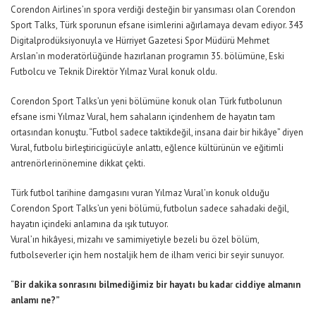
Corendon
Airlines’ın
spora verdiği desteğin bir yansıması olan
Corendon
Sport
Talks
, Türk sporunun efsane isimlerini ağırlamaya devam ediyor. 343
Digital
prodüksiyonuyla ve Hürriyet Gazetesi Spor Müdürü Mehmet
Arslan’ın
moderatörlüğünde
hazırlanan programın
3
5
. bölümüne,
Eski
Futbolcu ve Teknik Direktör Yılmaz Vural
konuk oldu.
Corendon
Sport
Talks’un
yeni bölümüne
konuk olan Türk
futbolunun
efsane
ismi
Yılmaz
Vural,
hem
sahaların
içinden
hem de
hayatın
tam
ortasından
konuştu
. “
Futbol
sadece
taktik
değil
,
insana
dair
bir
hikâye
”
diyen
Vural,
futbolu
birleştirici
gücüyle
anlattı
,
eğlence
kültürünün
ve
eğitimli
antrenörlerin
önemine
dikkat
çekti
.
Türk
futbol tarihine damgasını vuran Yılmaz Vural’ın konuk olduğu
Corendon
Sport
Talks’un
yeni bölümü,
futbolun sadece sahadaki değil,
hayatın içindeki anlamına da ışık tutuyor.
Vural’ın hikâyesi, mizahı ve samimiyetiyle bezeli bu özel bölüm,
futbolseverler için hem nostaljik hem de ilham verici bir seyir sunuyor.
“
Bir dakika sonrasını bilmediğimiz bir hayatı bu kada
r
ciddiye almanın
anlamı ne?”