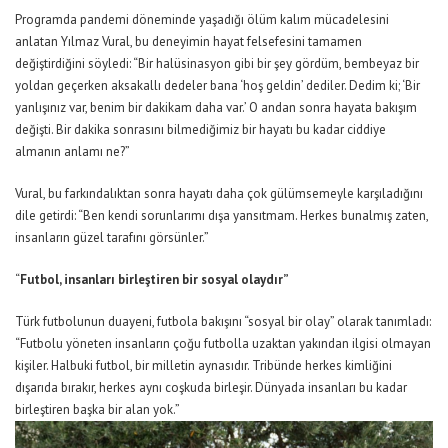
Programda pandemi döneminde yaşadığı ölüm kalım mücadelesini
anlatan Yılmaz Vural, bu deneyimin hayat felsefesini tamamen
değiştirdiğini söyledi:
“
Bir halüsinasyon gibi bir şey gördüm
,
bembeyaz bir
yoldan geçerken aksakallı dedeler bana ‘hoş geldin’ dediler. Dedim ki; ‘Bir
yanlışınız var, benim bir dakikam daha var.’ O andan sonra hayata bakışım
değişti. Bir dakika sonrasını bilmediğimiz bir hayatı bu kadar ciddiye
almanın anlamı ne?”
Vural, bu farkındalıktan sonra hayatı daha çok gülümsemeyle karşıladığını
dile getirdi:
“Ben kendi sorunlarımı dışa yansıtmam. Herkes bunalmış zaten,
insanların güzel tarafını görsünler.”
“
Futbol, insanları birleştiren bir sosyal olaydır”
Türk futbolunun duayeni, futbola bakışını “sosyal bir olay” olarak tanımladı:
“Futbolu yöneten insanların çoğu futbolla uzaktan yakından ilgisi olmayan
kişiler. Halbuki futbol, bir milletin aynasıdır. Tribünde herkes kimliğini
dışarıda bırakır
, h
erkes aynı coşkuda birleşir. Dünyada insanları bu kadar
birleştiren başka bir alan yok.”