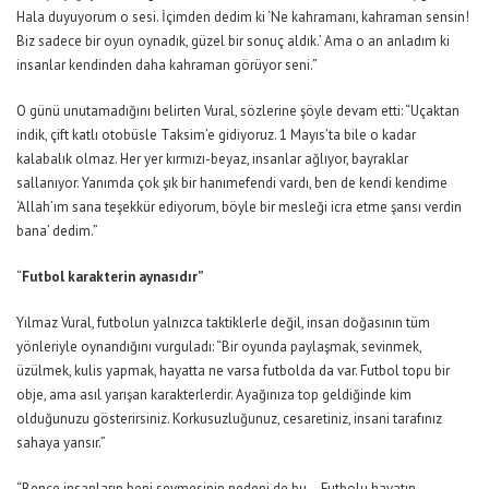
Hala
duyuyorum o sesi. İçimden dedim ki ‘
N
e kahramanı, kahraman sensin!
Biz sadece bir oyun oynadık, güzel bir sonuç aldık.’ Ama o an anladım ki
insanlar kendinden daha kahraman görüyor seni.”
O günü unutamadığını belirten Vural, sözlerine şöyle devam etti:
“Uçaktan
indik, çift katlı otobüsle Taksim’e gidiyoruz. 1 Mayıs’ta bile o kadar
kalabalık olmaz. Her yer kırmızı-beyaz, insanlar ağlıyor, bayraklar
sallanıyor. Yanımda çok şık bir hanımefendi vardı, ben de kendi kendime
‘Allah’ım sana teşekkür ediyorum, böyle bir mesleği icra etme şansı verdin
bana’ dedim.”
“
Futbol karakterin aynasıdır”
Yılmaz Vural, futbolun yalnızca taktiklerle değil, insan doğasının tüm
yönleriyle oynandığını vurguladı:
“Bir oyunda paylaşmak, sevinmek,
üzülmek, kulis yapmak
,
hayatta ne varsa futbolda da var. Futbol topu bir
obje, ama asıl yarışan karakterlerdir. Ayağınıza top geldiğinde kim
olduğunuzu gösterirsiniz. Korkusuzluğunuz, cesaretiniz, insani tarafınız
sahaya yansır.”
“Bence insanların beni sevmesinin nedeni de bu
…
Futbolu hayatın