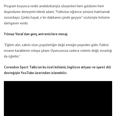
Program boyunca renkli anekdotlarıyla izleyenleri hem güldüren hem
düşündüren deneyimli teknik adam,
“Futbolun eğlence yönünü hatırlamak
zorundayız. Çünkü hayat, o bir dakikanın içinde geçiyor”
sözleriyle bölüme
damgasını vurdu.
Yılmaz Vural’dan genç antrenörlere mesaj:
“Eğitim alın, sabırlı olun, popülerliğin değil emeğin peşinden gidin. Futbol
insanın karakterini ortaya çıkarır. Oyuncunuza sadece sistemi değil, insanlığı
da öğretin.”
Corendon
Sport
Talks’un
bu özel bölümü, İngilizce
altyazı ve işaret dili
desteğiyle YouTube
üzerinden izlenebilir;