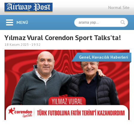
Normal Site
MENÜ
Yılmaz Vural Corendon Sport Talks’ta!
18 Kasım 2025 -
19:52
Genel
,
Havacılık Haberleri