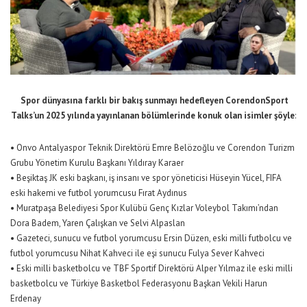
Spor dünyasına farklı bir bakış sunmayı hedefleyen
Corendon
Sport
Talks’un
2025 yılında
yayınlanan
bölümlerinde konuk olan isimler
şöyle
:
•
Onvo
Antalyaspor Teknik Direktörü Emre Belözoğlu ve
Corendon
Turizm
Grubu Yönetim Kurulu Başkanı Yıldıray Karaer
•
Beşiktaş JK eski başkanı, iş insanı ve spor yöneticisi Hüseyin Yücel, FIFA
eski hakemi ve futbol yorumcusu Fırat Aydınus
•
Muratpaşa Belediyesi Spor Kulübü Genç Kızlar Voleybol Takımı’ndan
Dora Badem, Yaren Çalışkan ve Selvi Alpaslan
•
Gazeteci, sunucu ve futbol yorumcusu Ersin Düzen, eski milli futbolcu ve
futbol yorumcusu Nihat Kahveci ile eşi sunucu Fulya Sever Kahveci
•
Eski milli basketbolcu ve TBF Sportif Direktörü Alper Yılmaz ile eski milli
basketbolcu ve Türkiye Basketbol Federasyonu Başkan Vekili Harun
Erdenay