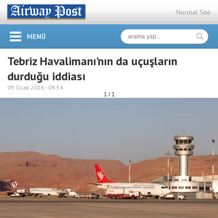
Normal Site
MENÜ
Tebriz Havalimanı’nın da uçuşların
durduğu iddiası
09 Ocak 2026 -
09:54
1 / 1