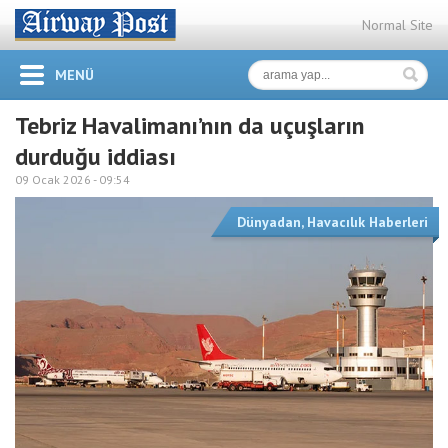
Normal Site
MENÜ
Tebriz Havalimanı’nın da uçuşların
durduğu iddiası
09 Ocak 2026 -
09:54
Dünyadan
,
Havacılık Haberleri