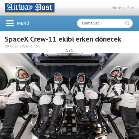
Normal Site
MENÜ
SpaceX Crew-11 ekibi erken dönecek
09 Ocak 2026 -
17:50
1 / 1