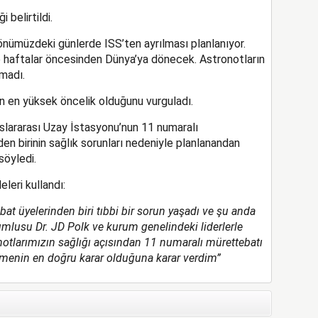
 belirtildi.
ümüzdeki günlerde ISS’ten ayrılması planlanıyor.
re haftalar öncesinden Dünya’ya dönecek. Astronotların
lmadı.
in en yüksek öncelik olduğunu vurguladı.
lararası Uzay İstasyonu’nun 11 numaralı
n birinin sağlık sorunları nedeniyle planlanandan
söyledi.
leri kullandı:
bat üyelerinden biri tıbbi bir sorun yaşadı ve şu anda
umlusu Dr. JD Polk ve kurum genelindeki liderlerle
notlarımızın sağlığı açısından 11 numaralı mürettebatı
rmenin en doğru karar olduğuna karar verdim”