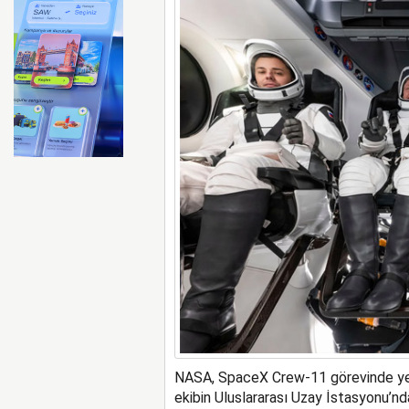
Ryanair kış sezonunda Fas’t
NASA, SpaceX Crew-11 görevinde yer al
ekibin Uluslararası Uzay İstasyonu’nd