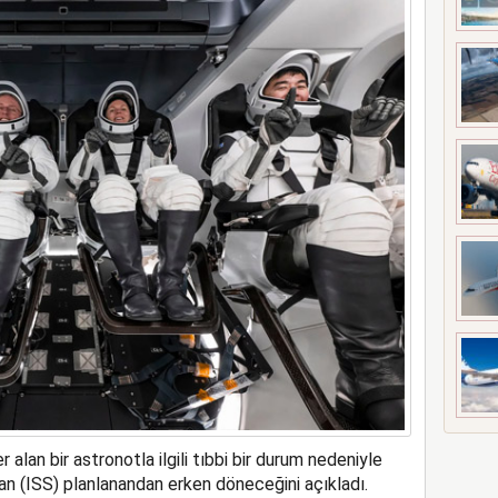
a rekor kapasite artıracak
an bir astronotla ilgili tıbbi bir durum nedeniyle
an (ISS) planlanandan erken döneceğini açıkladı.