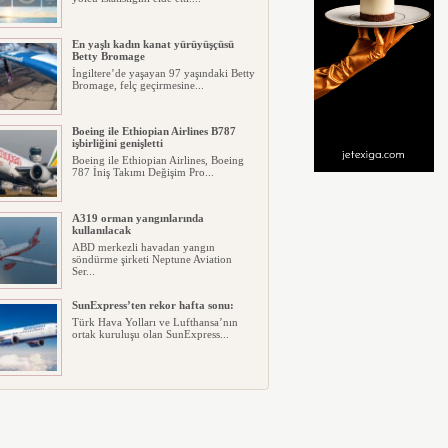
En yaşlı kadın kanat yürüyüşçüsü
Betty Bromage
İngiltere’de yaşayan 97 yaşındaki Betty
Bromage, felç geçirmesine...
Boeing ile Ethiopian Airlines B787
işbirliğini genişletti
Boeing ile Ethiopian Airlines, Boeing
787 İniş Takımı Değişim Pro...
A319 orman yangınlarında
kullanılacak
ABD merkezli havadan yangın
söndürme şirketi Neptune Aviation
Ser...
SunExpress’ten rekor hafta sonu:
Türk Hava Yolları ve Lufthansa’nın
ortak kuruluşu olan SunExpress...
THY Osaka’da kapasite artışına
gidiyor
Türk Hava Yolları, İstanbul–Osaka
Kansai hattında 2026 Eylül ayın...