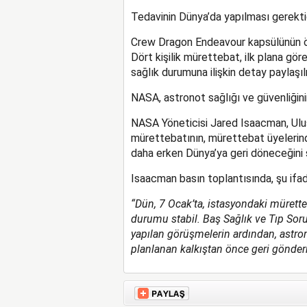
Tedavinin Dünya’da yapılması gerektiği
Crew Dragon Endeavour kapsülünün ön
Dört kişilik mürettebat, ilk plana gö
sağlık durumuna ilişkin detay paylaşı
NASA, astronot sağlığı ve güvenliğin
NASA Yöneticisi Jared Isaacman, Ulus
mürettebatının, mürettebat üyelerinde
daha erken Dünya’ya geri döneceğini 
Isaacman basın toplantısında, şu ifade
“Dün, 7 Ocak’ta, istasyondaki mürette
durumu stabil. Baş Sağlık ve Tıp Sor
yapılan görüşmelerin ardından, astro
planlanan kalkıştan önce geri gönde