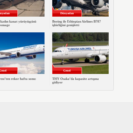
nyadan
Dünyadan
 kadın kanat yürüyüşçüsü
Boeing ile Ethiopian Airlines B787
romage
işbirliğini genişletti
Genel
Genel
ss’ten rekor hafta sonu:
THY Osaka’da kapasite artışına
gidiyor