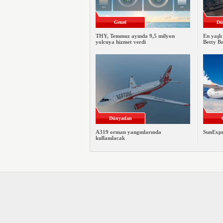
Genel
Dü
THY, Temmuz ayında 9,5 milyon
En yaşlı
yolcuya hizmet verdi
Betty B
Dünyadan
A319 orman yangınlarında
SunExpre
kullanılacak