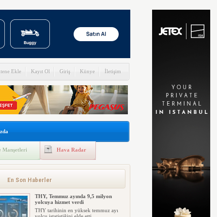
itene Ekle
Kayıt Ol
Giriş
Künye
İletişim
zda
 Manşetleri
Hava Radar
En Son Haberler
THY, Temmuz ayında 9,5 milyon
yolcuya hizmet verdi
THY tarihinin en yüksek temmuz ayı
yolcu istatistiğini elde etti....