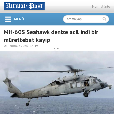
Normal Site
MENÜ
MH-60S Seahawk denize acil indi bir
mürettebat kayıp
02 Temmuz 2026 -
14:49
1 / 1