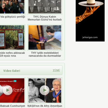
’da gökyüzü şenliği
THY, Dünya Kabin
Memurları Günü’nü kutladı
ide nefes aldıracak
THY iyilik meleklekleri
19 eşsiz rota
ramazanda da durmadılar
Video Galeri
TÜMÜ
 Baksak Cumhuriyet
NASA’nın ilk Afro Amerikan