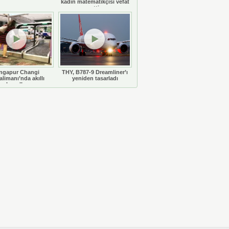
kadın matematikçisi vefat
etti
ngapur Changi
THY, B787-9 Dreamliner’ı
limanı’nda akıllı
yeniden tasarladı
bavullar