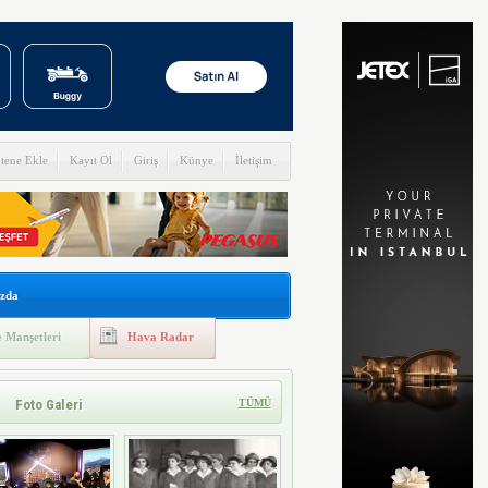
itene Ekle
Kayıt Ol
Giriş
Künye
İletişim
zda
 Manşetleri
Hava Radar
Foto Galeri
TÜMÜ