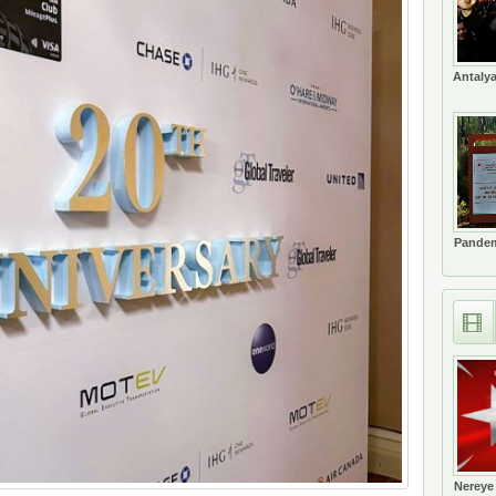
meyi 2033 yılına uzattı
Antalya
Pandem
Nereye