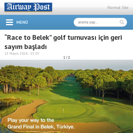
Normal Site
MENÜ
“Race to Belek” golf turnuvası için geri
sayım başladı
15 Mayıs 2026 -
15:07
1 / 2