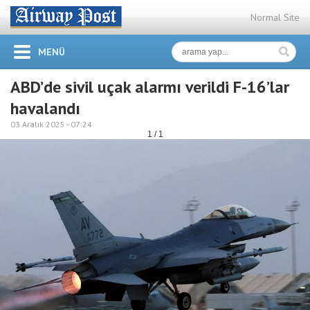
Normal Site
MENÜ
ABD’de sivil uçak alarmı verildi F-16’lar
havalandı
03 Aralık 2025 -
07:24
1 / 1