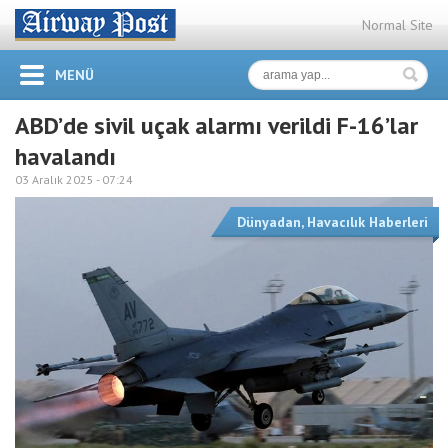
Normal Site
MENÜ
ABD’de sivil uçak alarmı verildi F-16’lar
havalandı
03 Aralık 2025 -
07:24
Dünyadan
,
Havacılık Haberleri