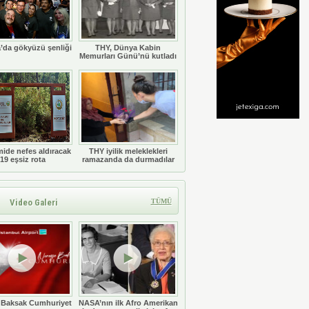
’da gökyüzü şenliği
THY, Dünya Kabin
Memurları Günü’nü kutladı
ide nefes aldıracak
THY iyilik meleklekleri
19 eşsiz rota
ramazanda da durmadılar
Video Galeri
TÜMÜ
 Baksak Cumhuriyet
NASA’nın ilk Afro Amerikan