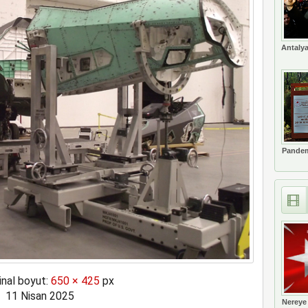
Antalya
Pandem
inal boyut:
650 × 425
px
11 Nisan 2025
Nereye