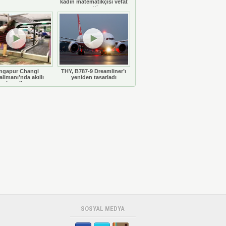
kadın matematikçisi vefat
etti
ngapur Changi
THY, B787-9 Dreamliner’ı
limanı’nda akıllı
yeniden tasarladı
bavullar
SOSYAL MEDYA