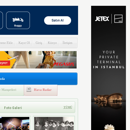
itene Ekle
Kayıt Ol
Giriş
Künye
İletişim
zda
 Manşetleri
Hava Radar
Foto Galeri
TÜMÜ