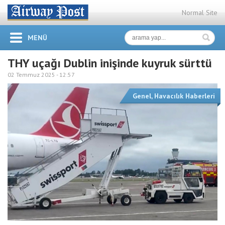
Normal Site
MENÜ
THY uçağı Dublin inişinde kuyruk sürttü
02 Temmuz 2025 -
12:57
Genel
,
Havacılık Haberleri