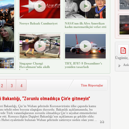
Nereye Baksak Cumhuriyet
NASA’nın ilk Afro Amerikan
kadın matematikçisi vefat etti
Üzgünüz, 
Singapur Changi
THY, B787-9 Dreamliner’ı
Anke
Havalimanı’nda akıllı
yeniden tasarladı
bavullar
2
3
4
Tüm Röportajlar
ri Bakanlığı, “Zorunlu olmadıkça Çin’e gitmeyin”
leri Bakanlığı, Çin’in Wuhan şehrinde Koronavirüsün ülke çapında kamu
ğını tehdit eden boyuta ulaştığını duyurdu. Bakanlık açıklamasında, bu
vede Türk vatandaşlarının zorunlu olmadıkça Çin’e seyahat etmemelerini
e etti. Konuya ilişkin Dışişleri Bakanlığı’nın açıklaması şu şekilde oldu:
n Hubei eyaletinde bulunan Wuhan şehrinde zatürreye neden olan yeni ...