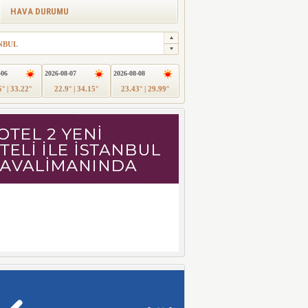
HAVA DURUMU
NBUL
-06
2026-08-07
2026-08-08
° | 33.22°
22.9° | 34.15°
23.43° | 29.99°