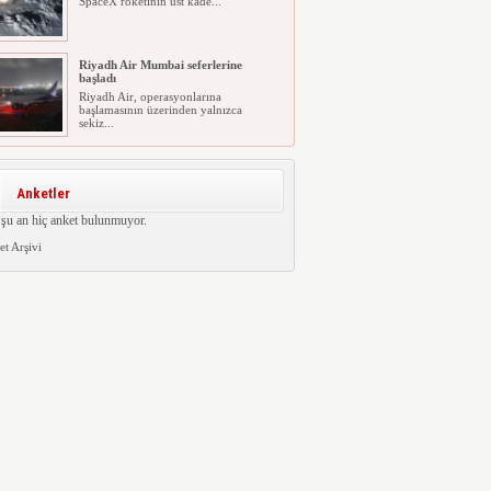
SpaceX roketinin üst kade...
Riyadh Air Mumbai seferlerine
başladı
Riyadh Air, operasyonlarına
başlamasının üzerinden yalnızca
sekiz...
Anketler
şu an hiç anket bulunmuyor.
t Arşivi