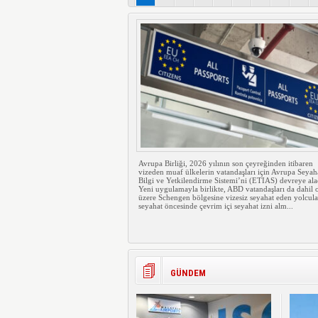
Avrupa Birliği, 2026 yılının son çeyreğinden itibaren
vizeden muaf ülkelerin vatandaşları için Avrupa Seyah
Bilgi ve Yetkilendirme Sistemi’ni (ETIAS) devreye ala
Yeni uygulamayla birlikte, ABD vatandaşları da dahil
üzere Schengen bölgesine vizesiz seyahat eden yolcula
seyahat öncesinde çevrim içi seyahat izni alm...
GÜNDEM