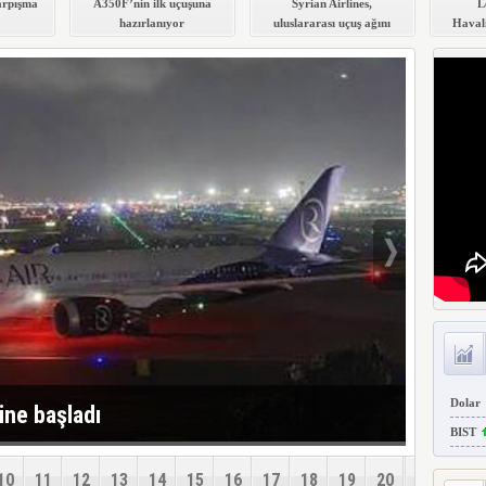
arpışma
A350F’nin ilk uçuşuna
Syrian Airlines,
L
hazırlanıyor
uluslararası uçuş ağını
Haval
genişletiyor
Dolar
ine başladı
BIST
10
11
12
13
14
15
16
17
18
19
20