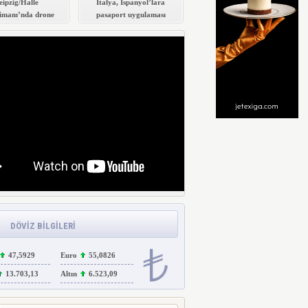
eipzig/Halle
İtalya, İspanyol’lara
imanı’nda drone
pasaport uygulaması
alarmı
başlattı
DÖVİZ BİLGİLERİ
47,5929
Euro
55,0826
13.703,13
Altın
6.523,09