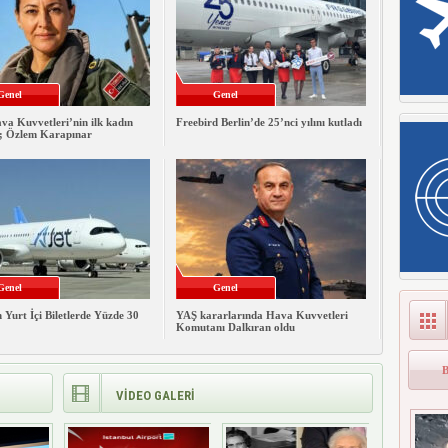
Genel
Genel
va Kuvvetleri’nin ilk kadın
Freebird Berlin’de 25’nci yılını kutladı
i; Özlem Karapınar
Genel
Genel
 Yurt İçi Biletlerde Yüzde 30
YAŞ kararlarında Hava Kuvvetleri
Komutanı Dalkıran oldu
VİDEO GALERİ