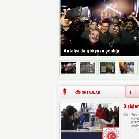
Antalya’da gökyüzü şenliği
RÖPORTAJLAR
1
Dışişle
Dışiş
sağlı
çerçe
tavsiy
Çin’i