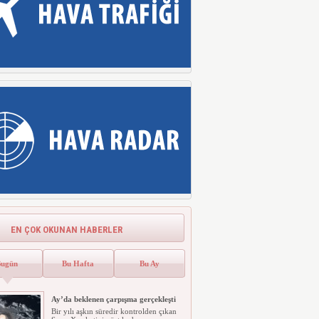
EN ÇOK OKUNAN HABERLER
Bugün
Bu Hafta
Bu Ay
Ay’da beklenen çarpışma gerçekleşti
Bir yılı aşkın süredir kontrolden çıkan