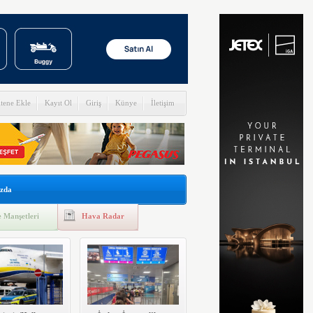
itene Ekle
Kayıt Ol
Giriş
Künye
İletişim
zda
 Manşetleri
Hava Radar