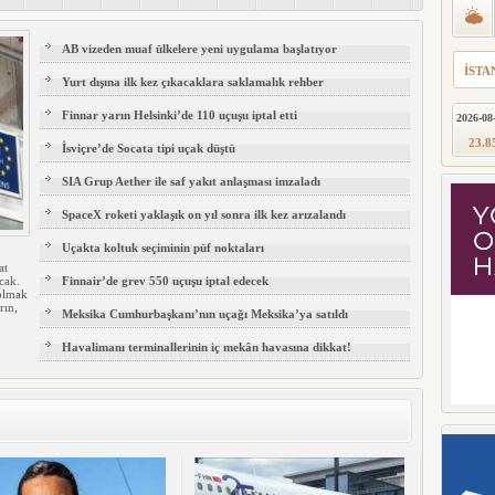
AB vizeden muaf ülkelere yeni uygulama başlatıyor
İSTA
Yurt dışına ilk kez çıkacaklara saklamalık rehber
Finnar yarın Helsinki’de 110 uçuşu iptal etti
2026-08
23.85
İsviçre’de Socata tipi uçak düştü
SIA Grup Aether ile saf yakıt anlaşması imzaladı
SpaceX roketi yaklaşık on yıl sonra ilk kez arızalandı
Uçakta koltuk seçiminin püf noktaları
at
cak.
Finnair’de grev 550 uçuşu iptal edecek
 olmak
rın,
Meksika Cumhurbaşkanı’nın uçağı Meksika’ya satıldı
Havalimanı terminallerinin iç mekân havasına dikkat!