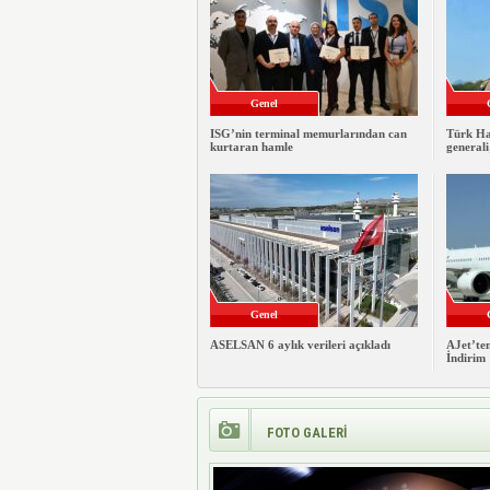
Genel
ISG’nin terminal memurlarından can
Türk Ha
kurtaran hamle
general
Genel
ASELSAN 6 aylık verileri açıkladı
AJet’ten
İndirim
FOTO GALERİ