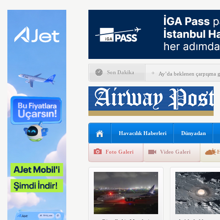
Riyadh Air Mumbai seferler
Son Dakika
Ay’da beklenen çarpışma g
A350F’nin ilk uçuşuna haz
Syrian Airlines, uluslararas
Leipzig/Halle Havalimanı’
Havacılık Haberleri
Dünyadan
İtalya, İspanyol’lara pasap
Foto Galeri
Video Galeri
H
Kolombiya, 2adet KC-390 
Condor, Frankfurt-Tel Aviv
ISG’nin terminal memurlar
Türk Hava Kuvvetleri’nin 