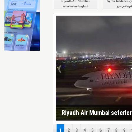
Riyadh Air Mumbai
Ay’da beklenen ç
seferlerine başladı
gerçekleşti
Riyadh Air Mumbai seferler
1
2
3
4
5
6
7
8
9