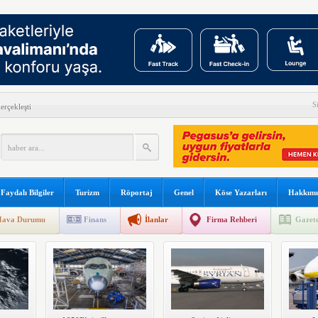
ine başladı
S
erçekleşti
ırlanıyor
ı uçuş ağını genişletiyor
nda drone alarmı
Faydalı Bilgiler
Turizm
Röportaj
Genel
Köse Yazarları
Hakkımı
ort uygulaması başlattı
ava Durumu
Finans
İlanlar
Firma Rehberi
Gazete
alıyor
 direk uçuşlara başladı
ından can kurtaran hamle
ilk kadın generali; Özlem Karapınar