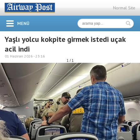
Normal Site
MENÜ
Yaşlı yolcu kokpite girmek istedi uçak
acil indi
01 Haziran 2026 -
23:16
1 / 1