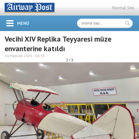
Normal Site
MENÜ
Vecihi XIV Replika Teyyaresi müze
envanterine katıldı
24 Haziran 2025 -
18:33
2 / 3