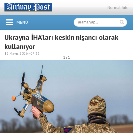
Normal Site
MENÜ
Ukrayna İHA’ları keskin nişancı olarak
kullanıyor
16 Mayıs 2026 -
07:33
1 / 1