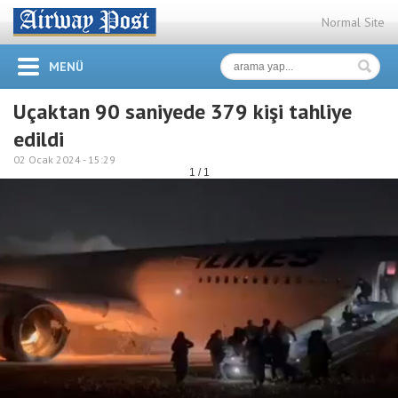
Normal Site
MENÜ
Uçaktan 90 saniyede 379 kişi tahliye
edildi
02 Ocak 2024 -
15:29
1 / 1