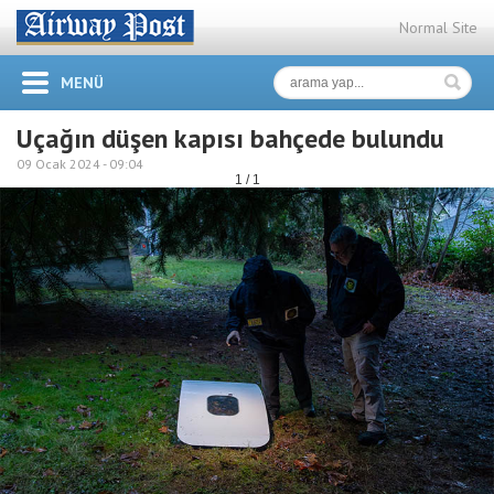
Normal Site
MENÜ
Uçağın düşen kapısı bahçede bulundu
09 Ocak 2024 -
09:04
1 / 1