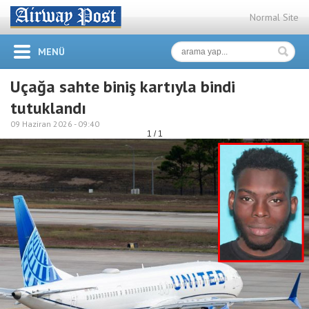
Normal Site
MENÜ
Uçağa sahte biniş kartıyla bindi
tutuklandı
09 Haziran 2026 -
09:40
1 / 1