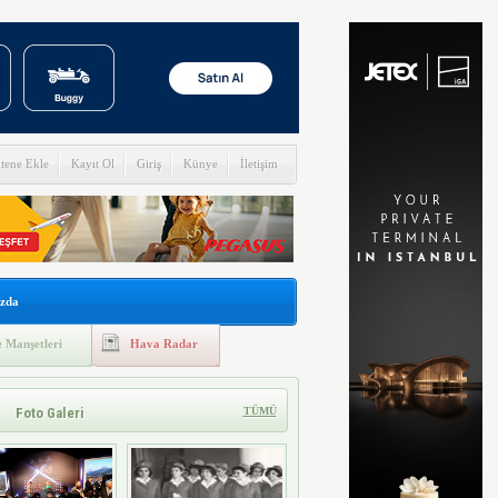
itene Ekle
Kayıt Ol
Giriş
Künye
İletişim
zda
 Manşetleri
Hava Radar
Foto Galeri
TÜMÜ