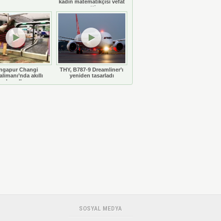
kadın matematikçisi vefat
etti
ngapur Changi
THY, B787-9 Dreamliner’ı
limanı’nda akıllı
yeniden tasarladı
bavullar
SOSYAL MEDYA