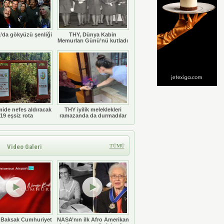
’da gökyüzü şenliği
THY, Dünya Kabin
Memurları Günü’nü kutladı
ide nefes aldıracak
THY iyilik meleklekleri
19 eşsiz rota
ramazanda da durmadılar
Video Galeri
TÜMÜ
 Baksak Cumhuriyet
NASA’nın ilk Afro Amerikan