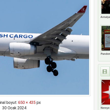
nya’ya patriot çağrısı yaptı
Antalya
Pandem
inal boyut:
650 × 435
px
30 Ocak 2024
Nereye