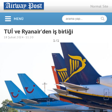
Normal Site
MENÜ
TUİ ve Ryanair’den iş birliği
18 Şubat 2024 -
11:20
1 / 1