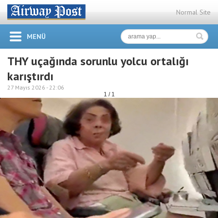
Normal Site
MENÜ
THY uçağında sorunlu yolcu ortalığı
karıştırdı
27 Mayıs 2026 -
22:06
1 / 1