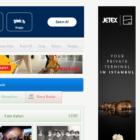
itene Ekle
Kayıt Ol
Giriş
Künye
İletişim
zda
 Manşetleri
Hava Radar
Foto Galeri
TÜMÜ