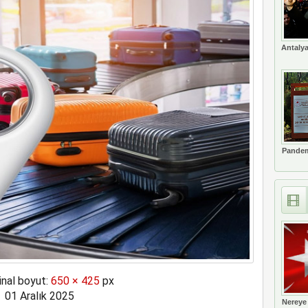
t’i satın alıyor
Antalya
Pandem
inal boyut:
650 × 425
px
01 Aralık 2025
Nereye