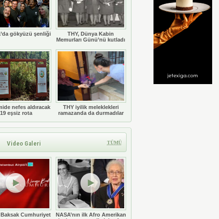
’da gökyüzü şenliği
THY, Dünya Kabin
Memurları Günü’nü kutladı
ide nefes aldıracak
THY iyilik meleklekleri
19 eşsiz rota
ramazanda da durmadılar
Video Galeri
TÜMÜ
 Baksak Cumhuriyet
NASA’nın ilk Afro Amerikan