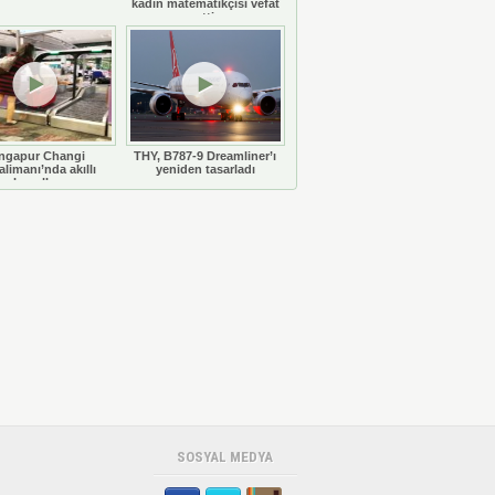
kadın matematikçisi vefat
etti
ngapur Changi
THY, B787-9 Dreamliner’ı
limanı’nda akıllı
yeniden tasarladı
bavullar
SOSYAL MEDYA