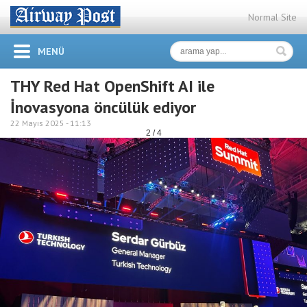
Normal Site
MENÜ
THY Red Hat OpenShift AI ile
İnovasyona öncülük ediyor
22 Mayıs 2025 -
11:13
2 / 4