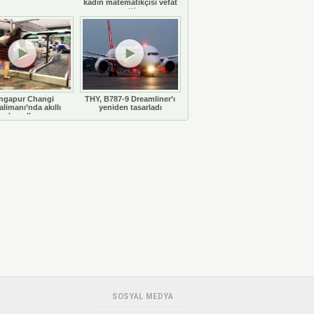
kadın matematikçisi vefat
etti
ngapur Changi
THY, B787-9 Dreamliner’ı
limanı’nda akıllı
yeniden tasarladı
bavullar
SOSYAL MEDYA