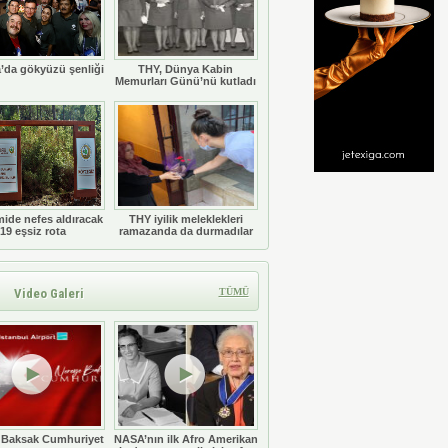
’da gökyüzü şenliği
THY, Dünya Kabin
Memurları Günü’nü kutladı
ide nefes aldıracak
THY iyilik meleklekleri
19 eşsiz rota
ramazanda da durmadılar
Video Galeri
TÜMÜ
 Baksak Cumhuriyet
NASA’nın ilk Afro Amerikan