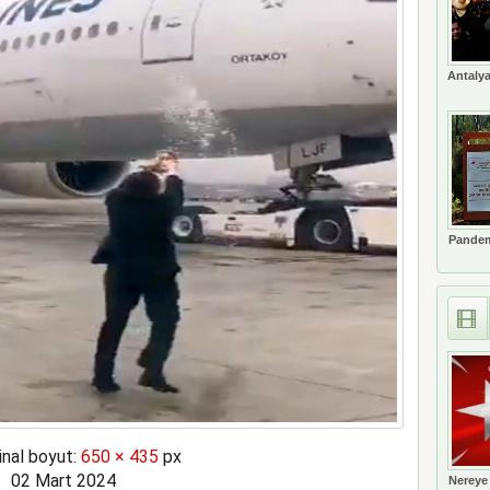
ne soruşturma başlattı
Antalya
Pandem
inal boyut:
650 × 435
px
02 Mart 2024
Nereye