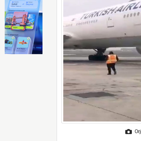
FAA Marine One helikopteri
Orj