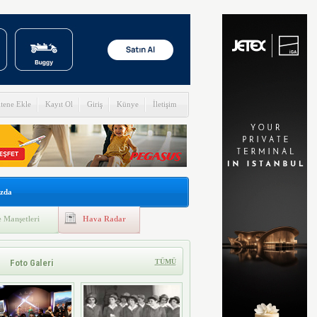
itene Ekle
Kayıt Ol
Giriş
Künye
İletişim
zda
 Manşetleri
Hava Radar
Foto Galeri
TÜMÜ