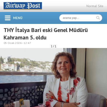
Normal Site
MENÜ
THY İtalya Bari eski Genel Müdürü
Kahraman 5. oldu
05 Ocak 2026 -
12:47
1 / 1