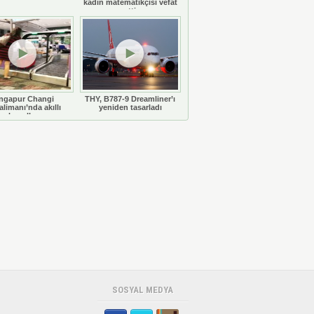
kadın matematikçisi vefat
etti
ngapur Changi
THY, B787-9 Dreamliner’ı
limanı’nda akıllı
yeniden tasarladı
bavullar
SOSYAL MEDYA