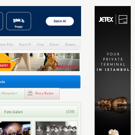
itene Ekle
Kayıt Ol
Giriş
Künye
İletişim
zda
 Manşetleri
Hava Radar
Foto Galeri
TÜMÜ