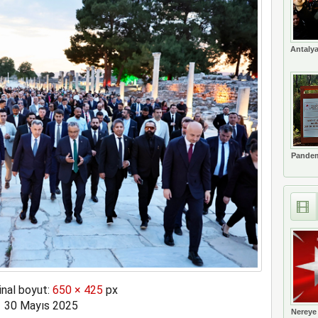
t’i satın alıyor
Antalya
Pandem
inal boyut:
650 × 425
px
30 Mayıs 2025
Nereye