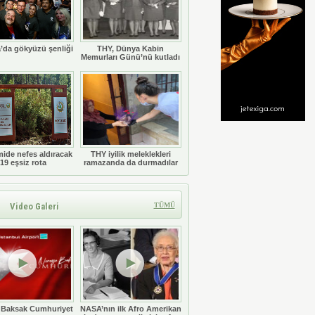
’da gökyüzü şenliği
THY, Dünya Kabin
Memurları Günü’nü kutladı
ide nefes aldıracak
THY iyilik meleklekleri
19 eşsiz rota
ramazanda da durmadılar
Video Galeri
TÜMÜ
 Baksak Cumhuriyet
NASA’nın ilk Afro Amerikan