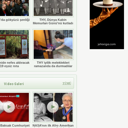
’da gökyüzü şenliği
THY, Dünya Kabin
Memurları Günü’nü kutladı
ide nefes aldıracak
THY iyilik meleklekleri
19 eşsiz rota
ramazanda da durmadılar
Video Galeri
TÜMÜ
 Baksak Cumhuriyet
NASA’nın ilk Afro Amerikan