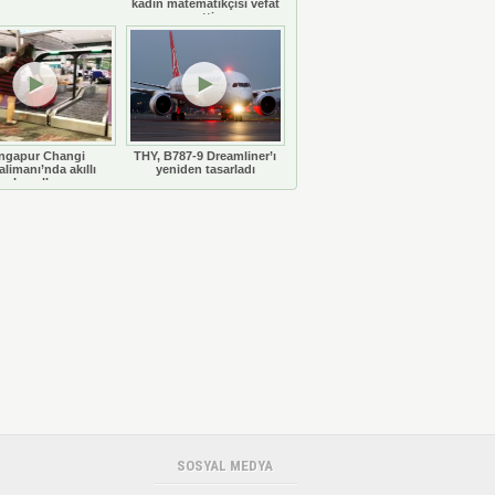
kadın matematikçisi vefat
etti
ngapur Changi
THY, B787-9 Dreamliner’ı
limanı’nda akıllı
yeniden tasarladı
bavullar
SOSYAL MEDYA