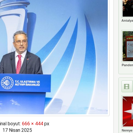
Antalya
Pandem
inal boyut:
666 × 444
px
17 Nisan 2025
Nereye