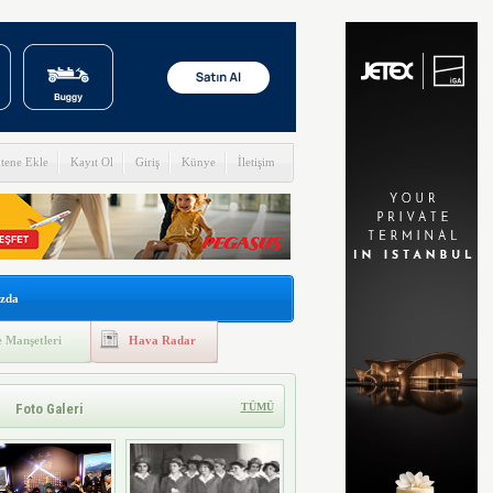
itene Ekle
Kayıt Ol
Giriş
Künye
İletişim
zda
 Manşetleri
Hava Radar
Foto Galeri
TÜMÜ