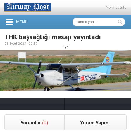
Normal Site
MENÜ
THK başsağlığı mesajı yayınladı
03 Eylül 2025 -
22:37
1 / 1
Yorumlar
(0)
Yorum Yapın