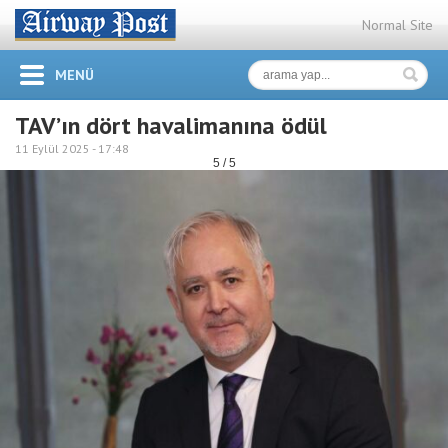
Normal Site
MENÜ
TAV’ın dört havalimanına ödül
11 Eylül 2025 -
17:48
5 / 5