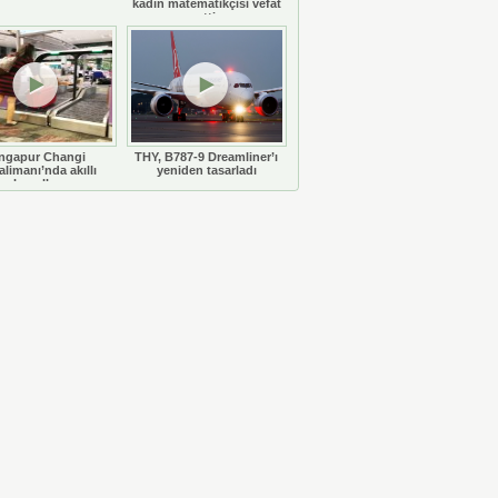
kadın matematikçisi vefat
etti
ngapur Changi
THY, B787-9 Dreamliner’ı
limanı’nda akıllı
yeniden tasarladı
bavullar