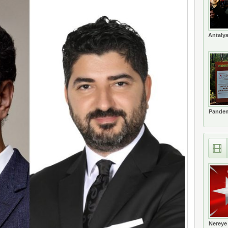
erçekleşti
Antalya
Pandem
Nereye