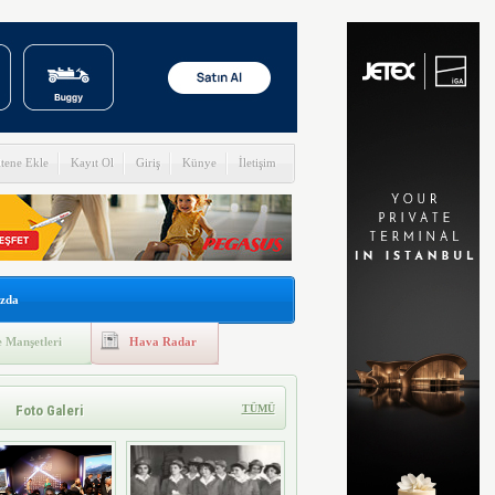
itene Ekle
Kayıt Ol
Giriş
Künye
İletişim
zda
 Manşetleri
Hava Radar
Foto Galeri
TÜMÜ