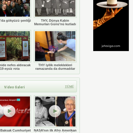
’da gökyüzü şenliği
THY, Dünya Kabin
Memurları Günü’nü kutladı
ide nefes aldıracak
THY iyilik meleklekleri
19 eşsiz rota
ramazanda da durmadılar
Video Galeri
TÜMÜ
 Baksak Cumhuriyet
NASA’nın ilk Afro Amerikan