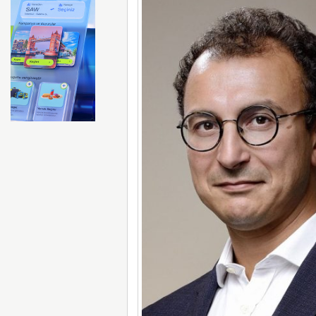
Ay’da beklenen çarpışma g