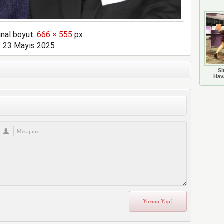
inal boyut:
666 × 555
px
23 Mayıs 2025
Si
Hava