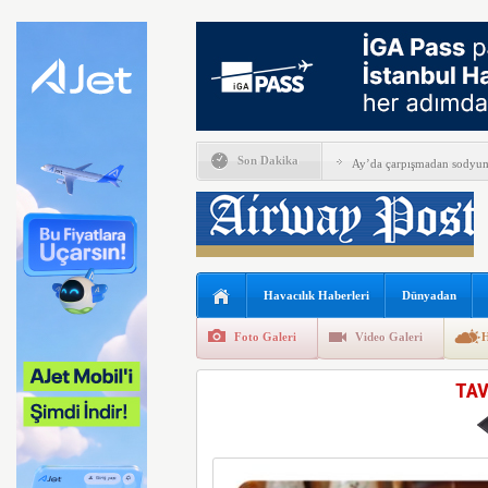
Son Dakika
Ay’da çarpışmadan sodyum 
Alkollü iki pilotun görevin
İGA, iç hat yolcularını Ca
Perseverance uzay aracında
Havacılık Haberleri
Dünyadan
Bell Textron ABD’nin 49 a
Foto Galeri
Video Galeri
H
Hitit Bilişim 500’de Sektör
TAV
İberia Havayolu 12 Ağusto
SpaceX ilk çeyrek verlerini
EasyJet kabin memurları g