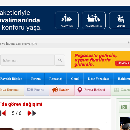
S
ve lityum gazı ortaya çıktı
e son verildi
fe Yanımda’da “Anlamlı Ürünleri” görmeye davet etti
n yeni keşif
Faydalı Bilgiler
Turizm
Röportaj
Genel
Köse Yazarları
Hakkımı
det H-1 helikopterini modernize edecek
ava Durumu
Finans
İlanlar
Firma Rehberi
Gazete
el Yazılım Birincisi
’da görev değişimi
s’ta özel uçuş yapacak
5 / 6
 açıkladı
reve gidiyor