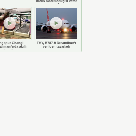
kadın matematikçisi vefat
etti
ngapur Changi
THY, B787-9 Dreamliner’ı
limanı’nda akıllı
yeniden tasarladı
bavullar