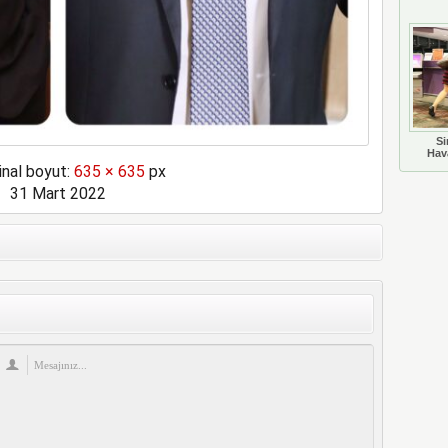
Si
Hava
inal boyut:
635 × 635
px
31 Mart 2022