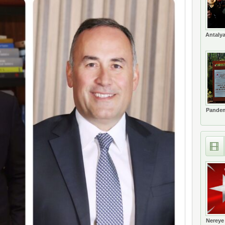
ne soruşturma başlattı
Antalya
Pandem
Nereye