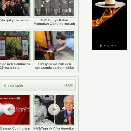
’da gökyüzü şenliği
THY, Dünya Kabin
Memurları Günü’nü kutladı
ide nefes aldıracak
THY iyilik meleklekleri
19 eşsiz rota
ramazanda da durmadılar
Video Galeri
TÜMÜ
 Baksak Cumhuriyet
NASA’nın ilk Afro Amerikan