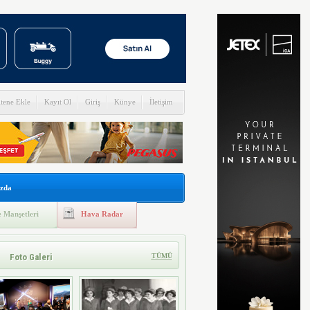
itene Ekle
Kayıt Ol
Giriş
Künye
İletişim
zda
 Manşetleri
Hava Radar
Foto Galeri
TÜMÜ