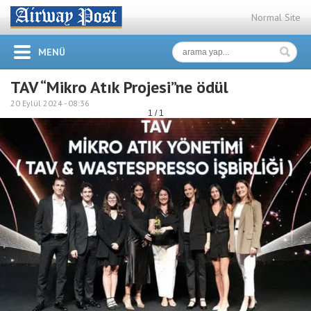
Normal Site
MENÜ
TAV “Mikro Atık Projesi”ne ödül
20 Eylül 2024 -
08:36
1 / 1