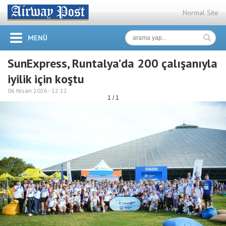
Normal Site
MENÜ
SunExpress, Runtalya’da 200 çalışanıyla
iyilik için koştu
06 Nisan 2026 -
12:12
1 / 1