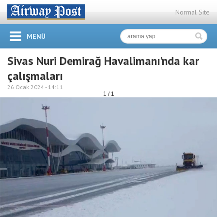
Normal Site
MENÜ
Sivas Nuri Demirağ Havalimanı’nda kar
çalışmaları
26 Ocak 2024 -
14:11
1 / 1