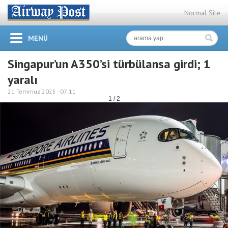
Normal Site
MENÜ
Singapur’un A350’si türbülansa girdi; 1
yaralı
21 Temmuz 2025 -
07:11
1 / 2