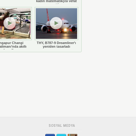
kadın matematikçisi vefat
etti
ngapur Changi
THY, B787-9 Dreamliner’ı
limanı’nda akıllı
yeniden tasarladı
bavullar
SOSYAL MEDYA