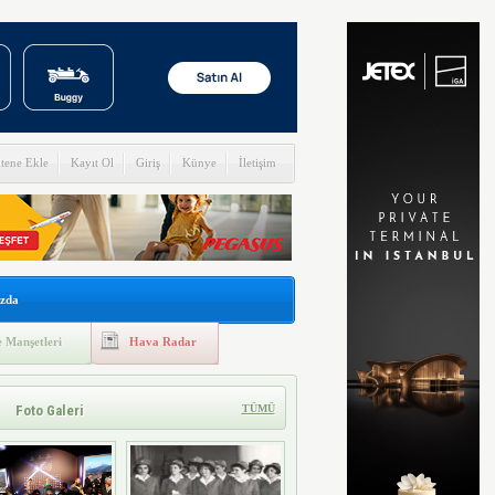
itene Ekle
Kayıt Ol
Giriş
Künye
İletişim
zda
 Manşetleri
Hava Radar
Foto Galeri
TÜMÜ