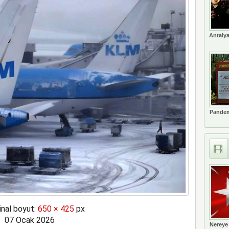
erçekleşti
Antalya
Pandem
inal boyut:
650 × 425
px
07 Ocak 2026
Nereye