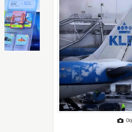
Ay’da beklenen çarpışma g
Orj