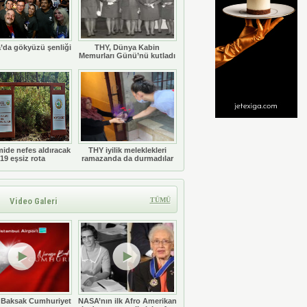
’da gökyüzü şenliği
THY, Dünya Kabin
Memurları Günü’nü kutladı
ide nefes aldıracak
THY iyilik meleklekleri
19 eşsiz rota
ramazanda da durmadılar
Video Galeri
TÜMÜ
 Baksak Cumhuriyet
NASA’nın ilk Afro Amerikan