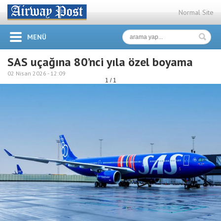
Normal Site
MENÜ
SAS uçağına 80’nci yıla özel boyama
02 Nisan 2026 -
12:09
1 / 1