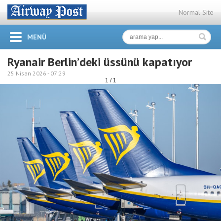
Normal Site
MENÜ
Ryanair Berlin’deki üssünü kapatıyor
25 Nisan 2026 -
07:29
1 / 1