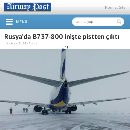
Normal Site
MENÜ
Rusya’da B737-800 inişte pistten çıktı
09 Ocak 2024 -
13:52
1 / 1