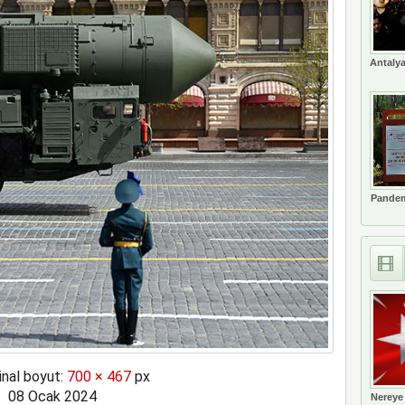
Antalya
Pandem
inal boyut:
700 × 467
px
08 Ocak 2024
Nereye