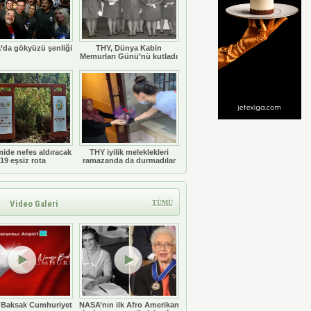
’da gökyüzü şenliği
THY, Dünya Kabin
Memurları Günü’nü kutladı
ide nefes aldıracak
THY iyilik meleklekleri
19 eşsiz rota
ramazanda da durmadılar
Video Galeri
TÜMÜ
 Baksak Cumhuriyet
NASA’nın ilk Afro Amerikan