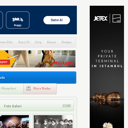
itene Ekle
Kayıt Ol
Giriş
Künye
İletişim
zda
 Manşetleri
Hava Radar
Foto Galeri
TÜMÜ