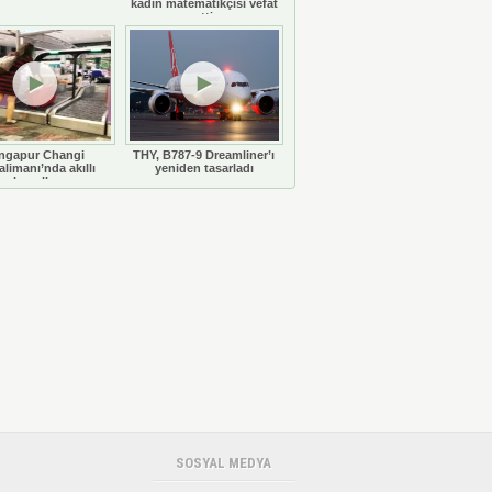
kadın matematikçisi vefat
etti
ngapur Changi
THY, B787-9 Dreamliner’ı
limanı’nda akıllı
yeniden tasarladı
bavullar
SOSYAL MEDYA